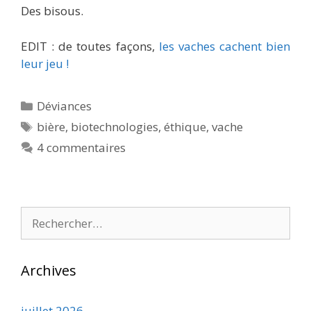
Des bisous.
EDIT : de toutes façons,
les vaches cachent bien
leur jeu !
Catégories
Déviances
Étiquettes
bière
,
biotechnologies
,
éthique
,
vache
4 commentaires
Rechercher :
Archives
juillet 2026