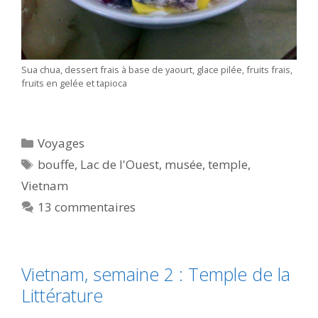
Sua chua, dessert frais à base de yaourt, glace pilée, fruits frais,
fruits en gelée et tapioca
Catégories
Voyages
Étiquettes
bouffe
,
Lac de l'Ouest
,
musée
,
temple
,
Vietnam
13 commentaires
Vietnam, semaine 2 : Temple de la
Littérature