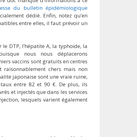
otre doc manque d’informations à ce
resse du bulletin épidémiologique
pécialement dédié. Enfin, notez qu’en
tibles entre elles, il faut prévoir un
e DTP, l’hépatite A, la typhoïde, la
, puisque nous nous déplacerons
iers vaccins sont gratuits en centres
ont raisonnablement chers mais non
halite japonaise sont une vraie ruine,
itaux entre 82 et 90 €. De plus, ils
rés et injectés que dans les services
njection, lesquels varient également