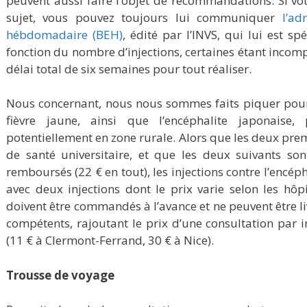
peuvent aussi faire l’objet de recommandations. Si v
sujet, vous pouvez toujours lui communiquer
l’ad
hébdomadaire (BEH)
, édité par l’INVS, qui lui est s
fonction du nombre d’injections, certaines étant incompa
délai total de six semaines pour tout réaliser.
Nous concernant, nous nous sommes faits piquer pour l
fièvre jaune, ainsi que l’encéphalite japonaise
potentiellement en zone rurale. Alors que les deux prem
de santé universitaire, et que les deux suivants s
remboursés (22 € en tout), les injections contre l’encép
avec deux injections dont le prix varie selon les hôp
doivent être commandés à l’avance et ne peuvent être liv
compétents, rajoutant le prix d’une consultation par i
(11 € à Clermont-Ferrand, 30 € à Nice).
Trousse de voyage