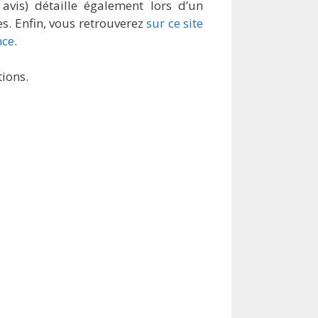
is) détaille également lors d’un
s. Enfin, vous retrouverez
sur ce site
nce
.
tions.