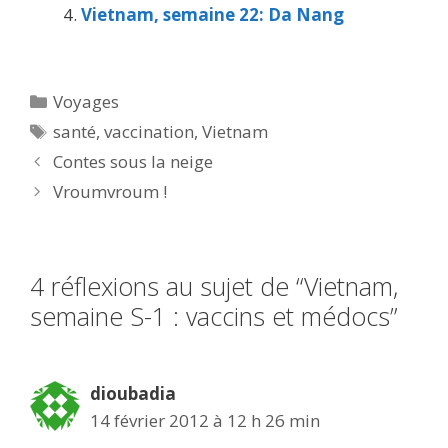
Vietnam, semaine 22: Da Nang
Catégories
Voyages
Étiquettes
santé
,
vaccination
,
Vietnam
Contes sous la neige
Vroumvroum !
4 réflexions au sujet de “Vietnam,
semaine S-1 : vaccins et médocs”
dioubadia
14 février 2012 à 12 h 26 min