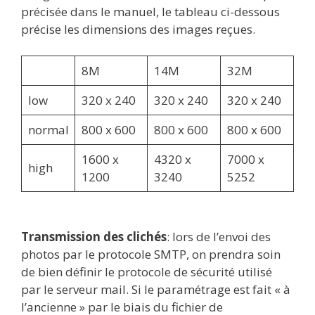
précisée dans le manuel, le tableau ci-dessous
précise les dimensions des images reçues.
8M
14M
32M
low
320 x 240
320 x 240
320 x 240
normal
800 x 600
800 x 600
800 x 600
1600 x
4320 x
7000 x
high
1200
3240
5252
Transmission des clichés
: lors de l’envoi des
photos par le protocole SMTP, on prendra soin
de bien définir le protocole de sécurité utilisé
par le serveur mail. Si le paramétrage est fait « à
l’ancienne » par le biais du fichier de