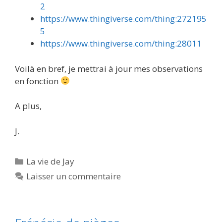
2
https://www.thingiverse.com/thing:272195
5
https://www.thingiverse.com/thing:28011
Voilà en bref, je mettrai à jour mes observations
en fonction
A plus,
J.
Catégories
La vie de Jay
Laisser un commentaire