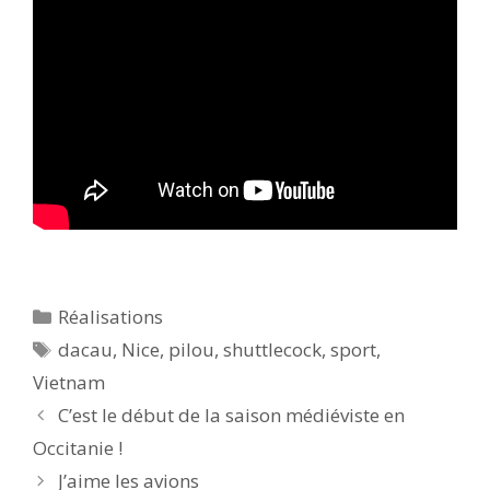
Catégories
Réalisations
Étiquettes
dacau
,
Nice
,
pilou
,
shuttlecock
,
sport
,
Vietnam
C’est le début de la saison médiéviste en
Occitanie !
J’aime les avions