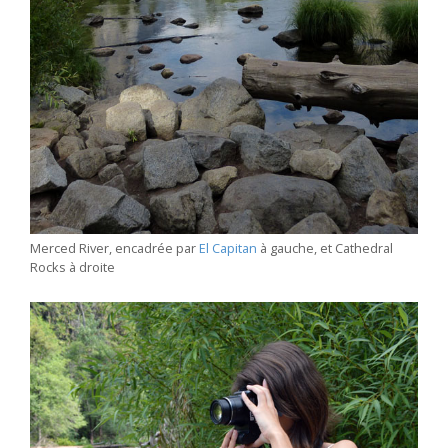
Merced River, encadrée par
El Capitan
à gauche, et Cathedral
Rocks à droite