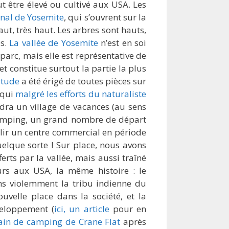
t être élevé ou cultivé aux USA. Les
onal de Yosemite
, qui s’ouvrent sur la
t, très haut. Les arbres sont hauts,
es.
La vallée de Yosemite
n’est en soi
arc, mais elle est représentative de
et constitue surtout la partie la plus
itude
a été érigé de toutes pièces sur
 qui
malgré les efforts du naturaliste
ra un village de vacances (au sens
camping, un grand nombre de départ
âlir un centre commercial en période
uelque sorte ! Sur place, nous avons
erts par la vallée, mais aussi traîné
rs aux USA, la même histoire : le
oins violemment la tribu indienne du
velle place dans la société, et la
veloppement (
ici, un article
pour en
rain de camping de Crane Flat
après