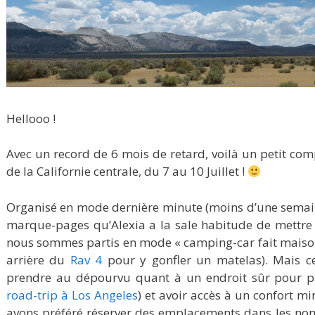
Hellooo !
Avec un record de 6 mois de retard, voilà un petit co
de la Californie centrale, du 7 au 10 Juillet !
Organisé en mode dernière minute (moins d’une semaine
marque-pages qu’Alexia a la sale habitude de mettre 
nous sommes partis en mode « camping-car fait maison 
arrière du
Rav 4
pour y gonfler un matelas). Mais ce
prendre au dépourvu quant à un endroit sûr pour p
road-trip à Los Angeles
) et avoir accès à un confort m
avons préféré réserver des emplacements dans les no