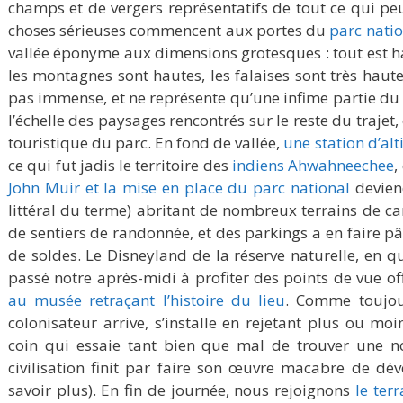
champs et de vergers représentatifs de tout ce qui peu
choses sérieuses commencent aux portes du
parc nati
vallée éponyme aux dimensions grotesques : tout est hau
les montagnes sont hautes, les falaises sont très haut
pas immense, et ne représente qu’une infime partie du p
l’échelle des paysages rencontrés sur le reste du trajet, 
touristique du parc. En fond de vallée,
une station d’alt
ce qui fut jadis le territoire des
indiens Ahwahneechee
,
John Muir et la mise en place du parc national
deviend
littéral du terme) abritant de nombreux terrains de 
de sentiers de randonnée, et des parkings a en faire p
de soldes. Le Disneyland de la réserve naturelle, en q
passé notre après-midi à profiter des points de vue off
au musée retraçant l’histoire du lieu
. Comme toujou
colonisateur arrive, s’installe en rejetant plus ou m
coin qui essaie tant bien que mal de trouver une nou
civilisation finit par faire son œuvre macabre de dé
savoir plus). En fin de journée, nous rejoignons
le ter