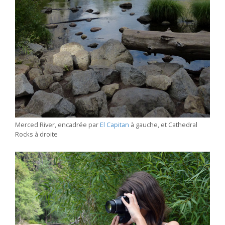
Merced River, encadrée par
El Capitan
à gauche, et Cathedral
Rocks à droite