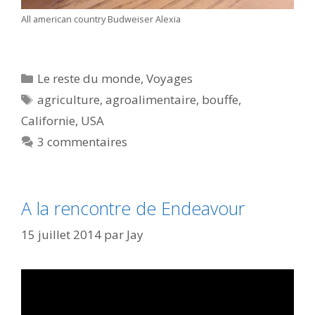
All american country Budweiser Alexia
Catégories
Le reste du monde
,
Voyages
Étiquettes
agriculture
,
agroalimentaire
,
bouffe
,
Californie
,
USA
3 commentaires
A la rencontre de Endeavour
15 juillet 2014
par
Jay