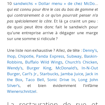
10
sandwichs « Dollar menu » de chez McDo
…
qui est connu pour être le cas du bas de gamme et
qui contrairement à ce qu’on pourrait penser n’a
pas spécialement la côte
. Et là ça craint un peu :
de quoi peut être donc fait le sandwich pour
qu’une entreprise arrive à dégager une marge
sur une somme si ridicule ?
Une liste non exhaustive ? Allez, de tête :
Denny’s
,
Ihop
,
Chipotle
,
Panda Express
,
Subway
,
Baskin-
Robbins
,
Buffalo Wild Wings
,
Church’s Chicken
,
Wendy’s
,
Burger King
,
McDonald’s
,
In-N-Out
Burger
,
Carl’s Jr.
,
Starbucks
,
Jamba Juice
,
Jack in
the Box
,
Taco Bell
,
Sonic Drive In
,
Long John
Silver’s
, et bien évidemment l’infâme
Wienerschnitzel
.
La restauration de rue et