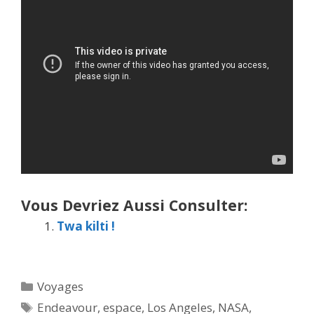
Vous Devriez Aussi Consulter:
Twa kilti !
Catégories
Voyages
Étiquettes
Endeavour
,
espace
,
Los Angeles
,
NASA
,