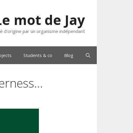
Le mot de Jay
ié d'origine par un organisme indépendant
ojects
Students & co
Blog
derness…