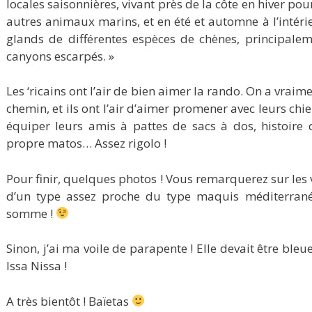
locales saisonnières, vivant près de la côte en hiver p
autres animaux marins, et en été et automne à l’intér
glands de différentes espèces de chènes, principalem
canyons escarpés. »
Les ‘ricains ont l’air de bien aimer la rando. On a vra
chemin, et ils ont l’air d’aimer promener avec leurs chien
équiper leurs amis à pattes de sacs à dos, histoire 
propre matos… Assez rigolo !
Pour finir, quelques photos ! Vous remarquerez sur les 
d’un type assez proche du type maquis méditerran
somme !
Sinon, j’ai ma voile de parapente ! Elle devait être bleue
Issa Nissa !
A très bientôt ! Baïetas