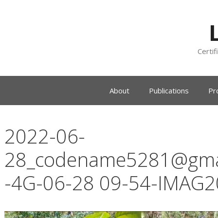
Certif
About
Publications
Pr
2022-06-
28_codename5281@gma
-4G-06-28 09-54-IMAG