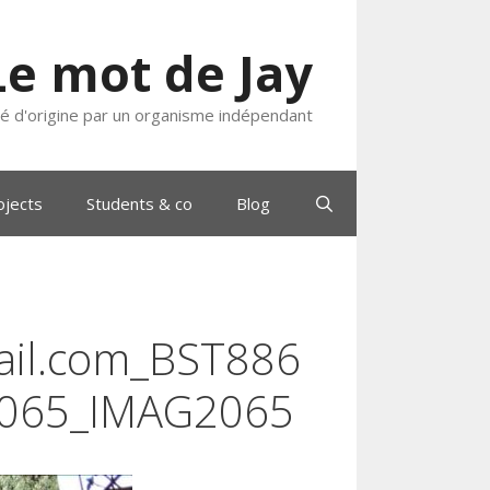
Le mot de Jay
ié d'origine par un organisme indépendant
ojects
Students & co
Blog
il.com_BST886
2065_IMAG2065