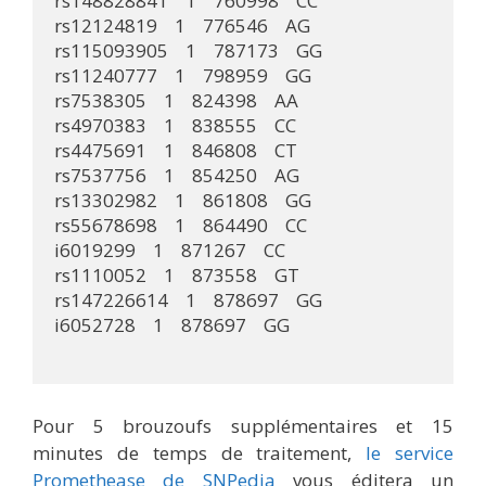
rs148828841    1    760998    CC

rs12124819    1    776546    AG

rs115093905    1    787173    GG

rs11240777    1    798959    GG

rs7538305    1    824398    AA

rs4970383    1    838555    CC

rs4475691    1    846808    CT

rs7537756    1    854250    AG

rs13302982    1    861808    GG

rs55678698    1    864490    CC

i6019299    1    871267    CC

rs1110052    1    873558    GT

rs147226614    1    878697    GG

i6052728    1    878697    GG

Pour 5 brouzoufs supplémentaires et 15
minutes de temps de traitement,
le service
Promethease de SNPedia
vous éditera un