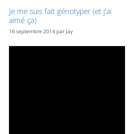
Je me suis fait génotyper (et j’ai
aimé ça)
16 septembre 2014
par
Jay