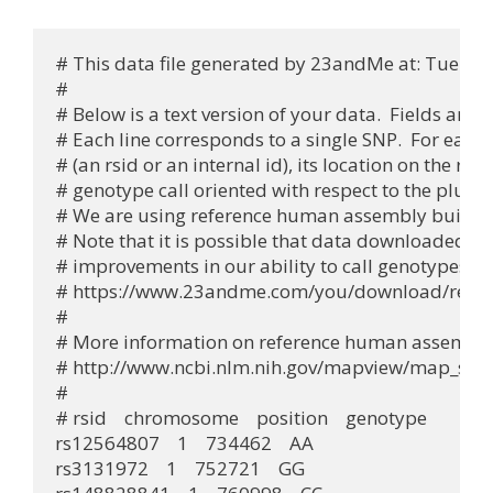
# This data file generated by 23andMe at: Tue Apr
#

# Below is a text version of your data.  Fields are 
# Each line corresponds to a single SNP.  For each S
# (an rsid or an internal id), its location on the r
# genotype call oriented with respect to the plus 
# We are using reference human assembly build 37
# Note that it is possible that data downloaded at 
# improvements in our ability to call genotypes. 
# https://www.23andme.com/you/download/revisi
# 

# More information on reference human assembly b
# http://www.ncbi.nlm.nih.gov/mapview/map_sear
#

# rsid    chromosome    position    genotype

rs12564807    1    734462    AA

rs3131972    1    752721    GG
