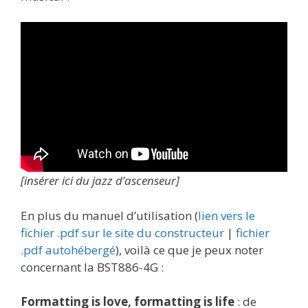
[insérer ici du jazz d’ascenseur]
En plus du manuel d’utilisation (
lien vers le
fichier .pdf sur le site du constructeur
|
fichier
.pdf autohébergé
), voilà ce que je peux noter
concernant la BST886-4G :
Formatting is love, formatting is life
: de