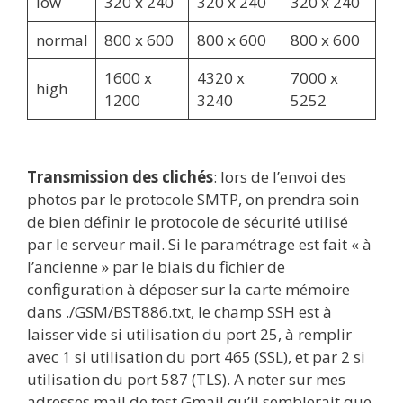
low
320 x 240
320 x 240
320 x 240
normal
800 x 600
800 x 600
800 x 600
1600 x
4320 x
7000 x
high
1200
3240
5252
Transmission des clichés
: lors de l’envoi des
photos par le protocole SMTP, on prendra soin
de bien définir le protocole de sécurité utilisé
par le serveur mail. Si le paramétrage est fait « à
l’ancienne » par le biais du fichier de
configuration à déposer sur la carte mémoire
dans ./GSM/BST886.txt, le champ SSH est à
laisser vide si utilisation du port 25, à remplir
avec 1 si utilisation du port 465 (SSL), et par 2 si
utilisation du port 587 (TLS). A noter sur mes
adresses mail de test Gmail qu’il semblerait que