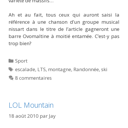
variété de massifs…
Ah et au fait, tous ceux qui auront saisi la
référence à une chanson d’un groupe musical
nissart dans le titre de l’article gagneront une
barre Ovomaltine à moitié entamée. C’est-y pas
trop bien?
Catégories
Sport
Étiquettes
escalade
,
LTS
,
montagne
,
Randonnée
,
ski
8 commentaires
LOL Mountain
18 août 2010
par
Jay