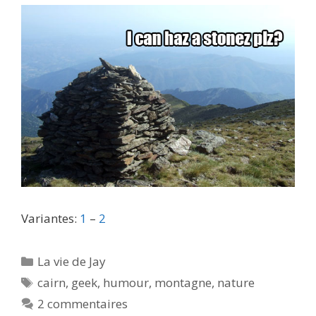
Variantes:
1
–
2
Catégories
La vie de Jay
Étiquettes
cairn
,
geek
,
humour
,
montagne
,
nature
2 commentaires