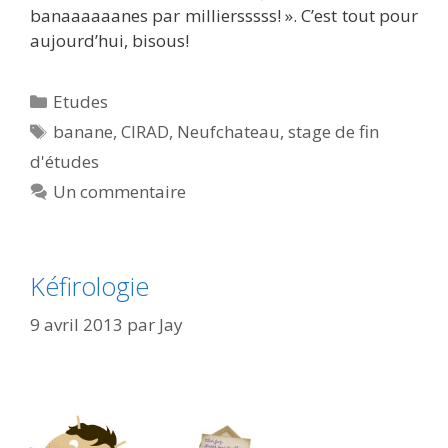
banaaaaaanes par milliersssss! ». C’est tout pour
aujourd’hui, bisous!
Catégories
Etudes
Étiquettes
banane
,
CIRAD
,
Neufchateau
,
stage de fin
d'études
Un commentaire
Kéfirologie
9 avril 2013
par
Jay