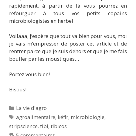
rapidement, à partir de là vous pourrez en
refourguer à tous vos petits copains
microbiologistes en herbe!
Voilaaa, j’espère que tout va bien pour vous, moi
je vais m’empresser de poster cet article et de
rentrer parce que je suis dehors et que je me fais
bouffer par les moustiques…
Portez vous bien!
Bisous!
Catégories
La vie d'agro
Étiquettes
agroalimentaire
,
kéfir
,
microbiologie
,
stripscience
,
tibi
,
tibicos
5 commentaires