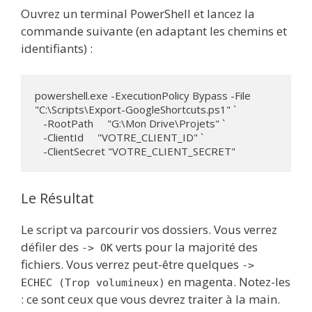
Ouvrez un terminal PowerShell et lancez la
commande suivante (en adaptant les chemins et
identifiants) :
powershell.exe -ExecutionPolicy Bypass -File 
"C:\Scripts\Export-GoogleShortcuts.ps1" `

   -RootPath     "G:\Mon Drive\Projets" `

   -ClientId     "VOTRE_CLIENT_ID" `

   -ClientSecret "VOTRE_CLIENT_SECRET"
Le Résultat
Le script va parcourir vos dossiers. Vous verrez
défiler des
verts pour la majorité des
-> OK
fichiers. Vous verrez peut-être quelques
->
en magenta. Notez-les
ECHEC (Trop volumineux)
: ce sont ceux que vous devrez traiter à la main.