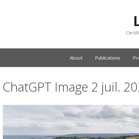
Certif
About
Publications
Pr
ChatGPT Image 2 juil. 2