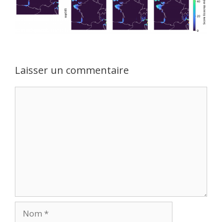
Laisser un commentaire
Commentaire
Nom