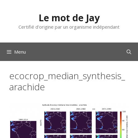
Aller
au
Le mot de Jay
contenu
Certifié d'origine par un organisme indépendant
Menu
ecocrop_median_synthesis_
arachide