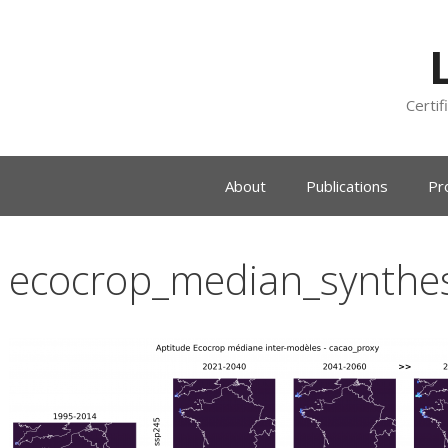
Certif
About
Publications
Pr
ecocrop_median_synthes