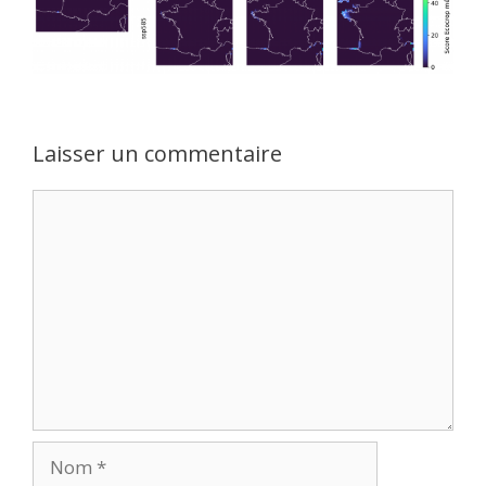
Laisser un commentaire
Commentaire
Nom