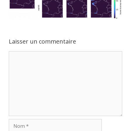
Laisser un commentaire
Commentaire
Nom