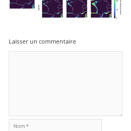
Laisser un commentaire
Commentaire
Nom