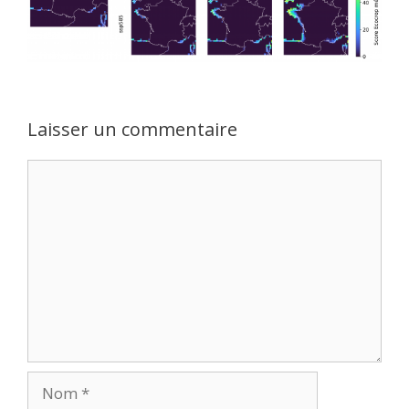
Laisser un commentaire
Commentaire
Nom