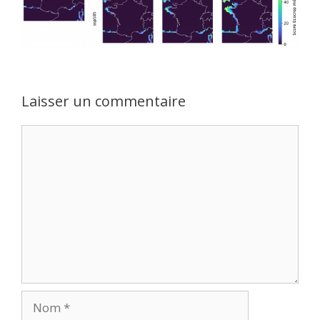
Laisser un commentaire
Commentaire
Nom