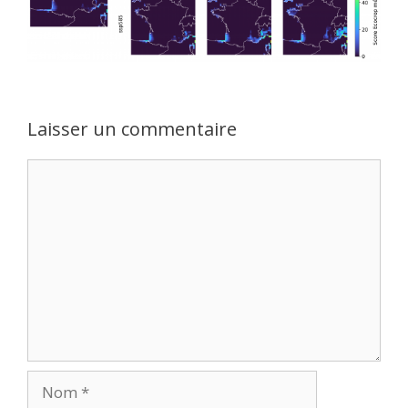
Laisser un commentaire
Commentaire
Nom