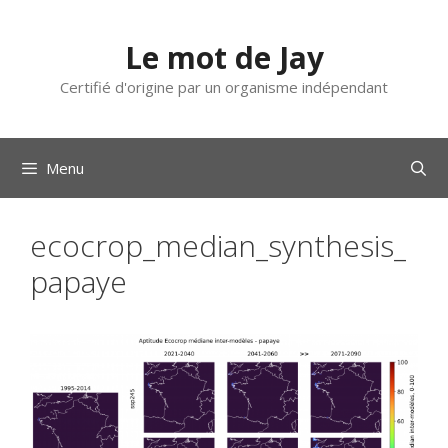
Aller
au
Le mot de Jay
contenu
Certifié d'origine par un organisme indépendant
Menu
ecocrop_median_synthesis_
papaye