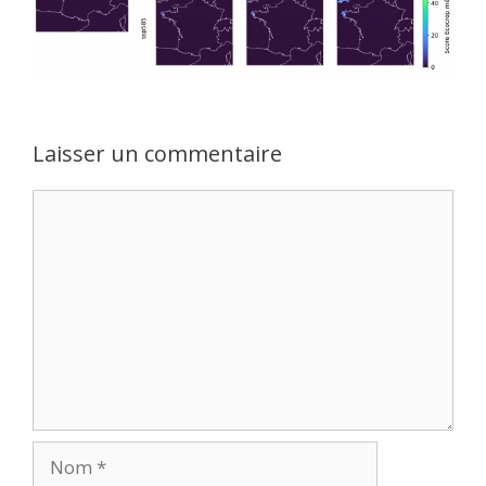
Laisser un commentaire
Commentaire
Nom