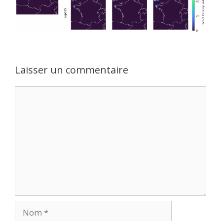
Laisser un commentaire
Commentaire
Nom