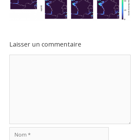
Laisser un commentaire
Commentaire
Nom