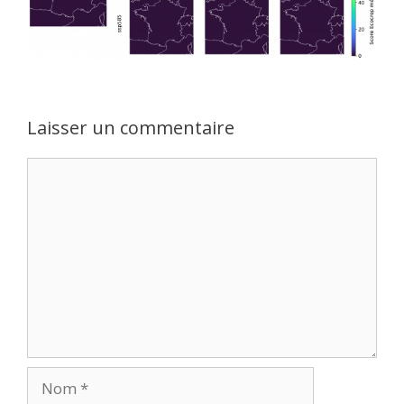
Laisser un commentaire
Commentaire
Nom