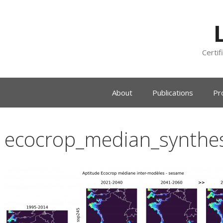
Certif
About
Publications
Pr
ecocrop_median_synthe