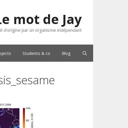
Le mot de Jay
ié d'origine par un organisme indépendant
ojects
Students & co
Blog
sis_sesame