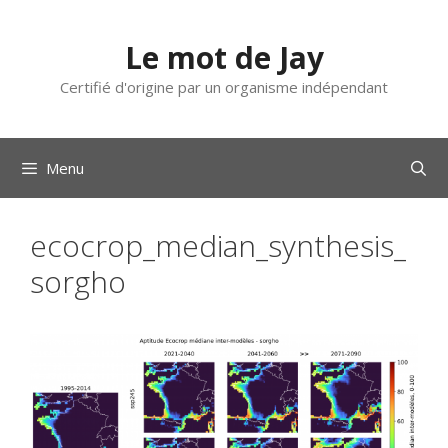
Aller
au
Le mot de Jay
contenu
Certifié d'origine par un organisme indépendant
Menu
ecocrop_median_synthesis_
sorgho