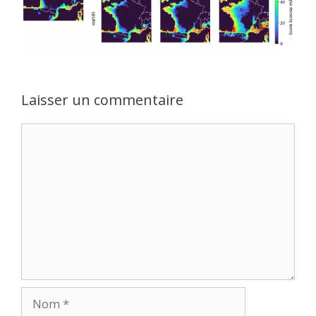
Laisser un commentaire
Commentaire
Nom