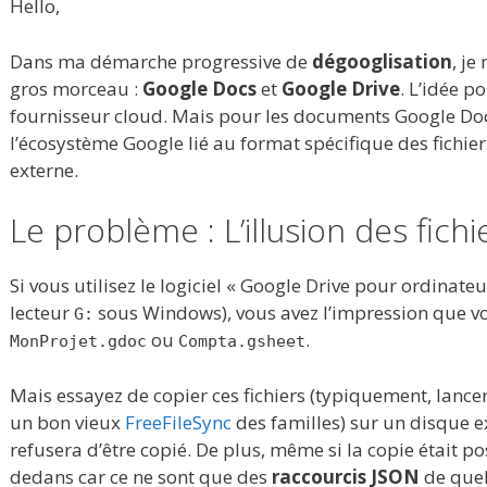
Hello,
Dans ma démarche progressive de
dégooglisation
, j
gros morceau :
Google Docs
et
Google Drive
. L’idée p
fournisseur cloud. Mais pour les documents Google Docs
l’écosystème Google lié au format spécifique des fichier
externe.
Le problème : L’illusion des fichi
Si vous utilisez le logiciel « Google Drive pour ordinat
lecteur
sous Windows), vous avez l’impression que vos
G:
ou
.
MonProjet.gdoc
Compta.gsheet
Mais essayez de copier ces fichiers (typiquement, lanc
un bon vieux
FreeFileSync
des familles) sur un disque e
refusera d’être copié. De plus, même si la copie était p
dedans car ce ne sont que des
raccourcis JSON
de quel