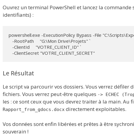
Ouvrez un terminal PowerShell et lancez la commande s
identifiants) :
powershell.exe -ExecutionPolicy Bypass -File "C:\Scripts\Exp
   -RootPath     "G:\Mon Drive\Projets" `

   -ClientId     "VOTRE_CLIENT_ID" `

   -ClientSecret "VOTRE_CLIENT_SECRET"
Le Résultat
Le script va parcourir vos dossiers. Vous verrez défiler 
fichiers. Vous verrez peut-être quelques
-> ECHEC (Tro
les : ce sont ceux que vous devrez traiter à la main. Au f
directement exploitables.
Rapport_from_gdocs.docx
Vos données sont enfin libérées et prêtes à être sychro
souverain !