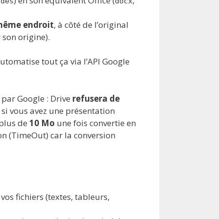
) en son équivalent Office (
,
ides
docx
 même endroit
, à côté de l’original
 son origine).
utomatise tout ça via l’API Google
 par Google : Drive
refusera de
 si vous avez une présentation
 plus de
10 Mo
une fois convertie en
on (TimeOut) car la conversion
s fichiers (textes, tableurs,