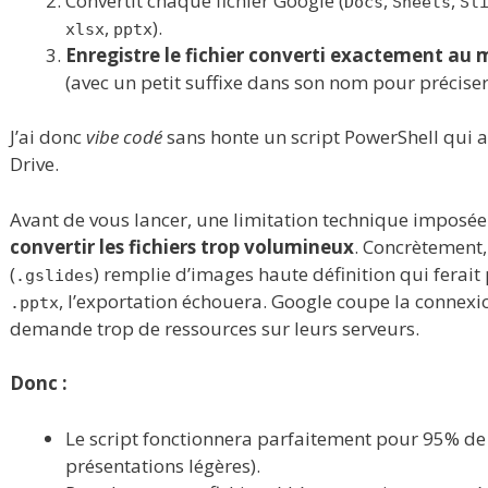
Convertit chaque fichier Google (
,
,
Docs
Sheets
Sl
,
).
xlsx
pptx
Enregistre le fichier converti exactement au
(avec un petit suffixe dans son nom pour préciser
J’ai donc
vibe codé
sans honte un script PowerShell qui a
Drive.
Avant de vous lancer, une limitation technique imposée
convertir les fichiers trop volumineux
. Concrètement,
(
) remplie d’images haute définition qui ferait
.gslides
, l’exportation échouera. Google coupe la connexi
.pptx
demande trop de ressources sur leurs serveurs.
Donc :
Le script fonctionnera parfaitement pour 95% de vo
présentations légères).