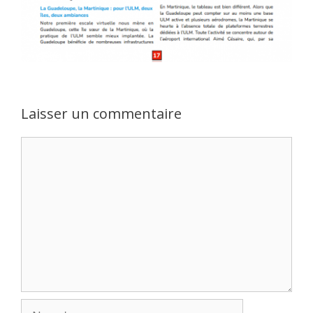
Laisser un commentaire
Commentaire
Nom