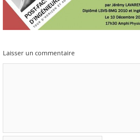
Laisser un commentaire
Commentaire
Nom