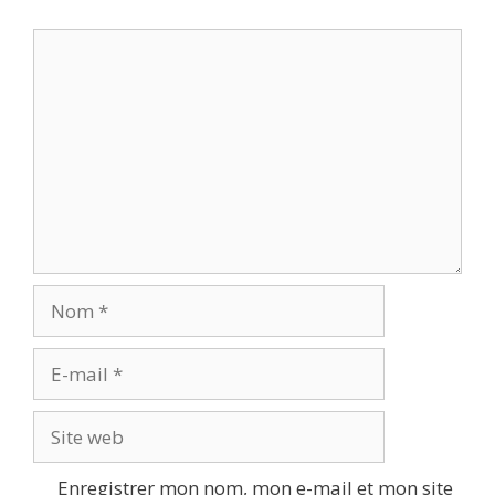
Commentaire
Nom
E-
mail
Site
web
Enregistrer mon nom, mon e-mail et mon site