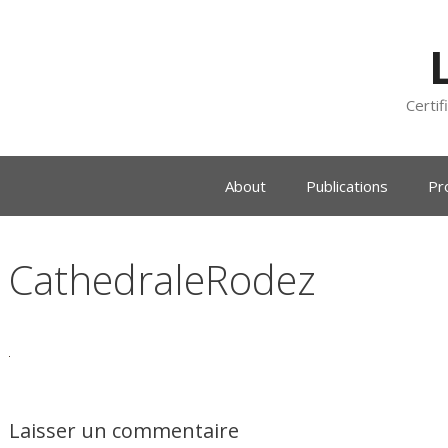
Certif
About
Publications
Pr
CathedraleRodez
Laisser un commentaire