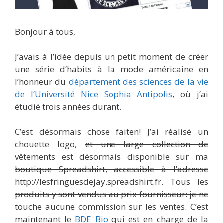
Bonjour à tous,
J’avais à l’idée depuis un petit moment de créer
une série d’habits à la mode américaine en
l’honneur du
département des sciences de la vie
de l’Université Nice Sophia Antipolis
, où j’ai
étudié trois années durant.
C’est désormais chose faiten! J’ai réalisé un
chouette logo,
et une large collection de
vêtements est désormais disponible sur ma
boutique Spreadshirt, accessible à l’adresse
http://lesfringuesdejay.spreadshirt.fr. Tous les
produits y sont vendus au prix fournisseur: je ne
touche aucune commission sur les ventes.
C’est
maintenant le
BDE Bio
qui est en charge de la