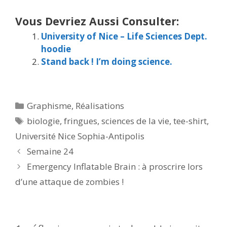
Vous Devriez Aussi Consulter:
University of Nice – Life Sciences Dept.
hoodie
Stand back ! I’m doing science.
Catégories
Graphisme
,
Réalisations
Étiquettes
biologie
,
fringues
,
sciences de la vie
,
tee-shirt
,
Université Nice Sophia-Antipolis
Semaine 24
Emergency Inflatable Brain : à proscrire lors
d’une attaque de zombies !