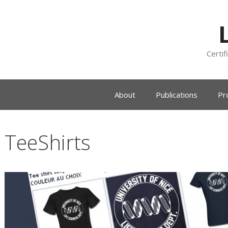
Certif
About
Publications
Pr
TeeShirts