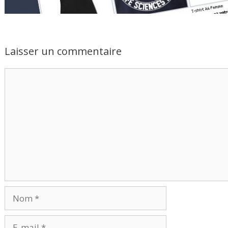
Laisser un commentaire
Commentaire
Nom
E-