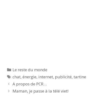
Catégories
Le reste du monde
Étiquettes
chat
,
énergie
,
internet
,
publicité
,
tartine
A propos de PCR…
Maman, je passe à la télé viet!