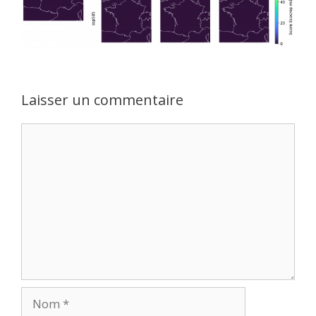
Laisser un commentaire
Commentaire
Nom