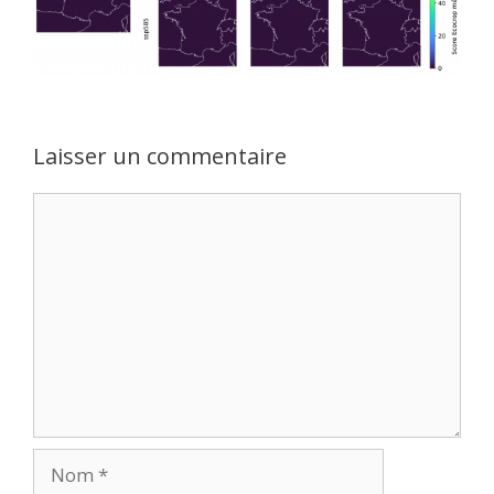
Laisser un commentaire
Commentaire
Nom