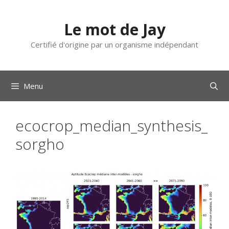
Aller
au
Le mot de Jay
contenu
Certifié d'origine par un organisme indépendant
Menu
ecocrop_median_synthesis_
sorgho