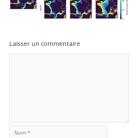
Laisser un commentaire
Commentaire
Nom