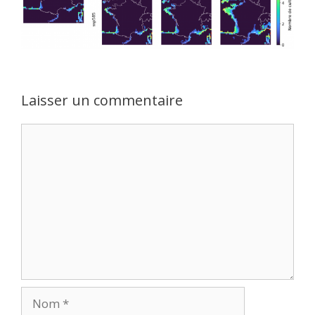
Laisser un commentaire
Commentaire
Nom