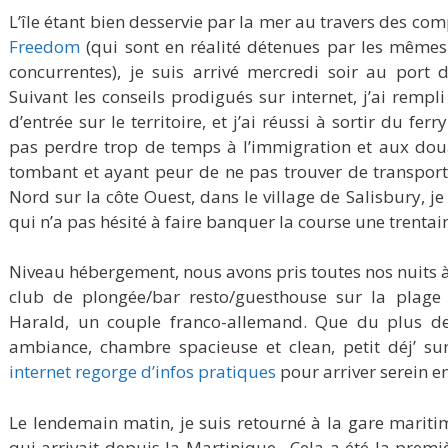
L’île étant bien desservie par la mer au travers des c
Freedom
(qui sont en réalité détenues par les mêmes 
concurrentes), je suis arrivé mercredi soir au port
Suivant les conseils prodigués sur internet, j’ai rem
d’entrée sur le territoire, et j’ai réussi à sortir du fe
pas perdre trop de temps à l’immigration et aux doua
tombant et ayant peur de ne pas trouver de transport
Nord sur la côte Ouest, dans le village de Salisbury, je
qui n’a pas hésité à faire banquer la course une trenta
Niveau hébergement, nous avons pris toutes nos nuits 
club de plongée/bar resto/guesthouse sur la plag
Harald, un couple franco-allemand. Que du plus de 
ambiance, chambre spacieuse et clean, petit déj’ su
internet regorge d’infos pratiques
pour arriver serein 
Le lendemain matin, je suis retourné à la gare mariti
qui arrivait depuis la Martinique. Cela a été la premiè