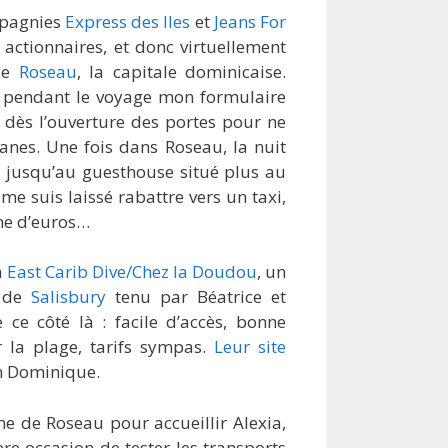
ompagnies
Express des Iles
et
Jeans For
actionnaires, et donc virtuellement
 de
Roseau
, la capitale dominicaise.
pli pendant le voyage mon formulaire
rry dès l’ouverture des portes pour ne
nes. Une fois dans Roseau, la nuit
 jusqu’au guesthouse situé plus au
 me suis laissé rabattre vers un taxi,
ine d’euros…
à
East Carib Dive/Chez la Doudou
, un
e de
Salisbury
tenu par Béatrice et
ce côté là : facile d’accès, bonne
r la plage, tarifs sympas.
Leur site
en Dominique.
me de Roseau pour accueillir Alexia,
re occasion de tester les transports