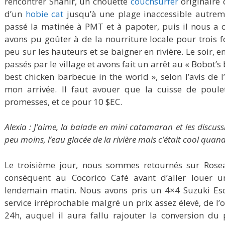
rencontrer Shahir, un chouette
couchsurfer
originaire 
d’un
hobie cat
jusqu’à une plage inaccessible autrem
passé la matinée à PMT et à papoter, puis il nous a
avons pu goûter à de la nourriture locale pour trois f
peu sur les hauteurs et se baigner en rivière. Le soir,
passés par le village et avons fait un arrêt au « Bobot’
best chicken barbecue in the world », selon l’avis de l
mon arrivée. Il faut avouer que la cuisse de poul
promesses, et ce pour 10 $EC.
Alexia : J’aime, la balade en mini catamaran et les discussi
peu moins, l’eau glacée de la rivière mais c’était cool qua
Le troisième jour, nous sommes retournés sur Rosea
conséquent au Cocorico Café avant d’aller louer un
lendemain matin. Nous avons pris un 4×4 Suzuki E
service irréprochable malgré un prix assez élevé, de l
24h, auquel il aura fallu rajouter la conversion du 