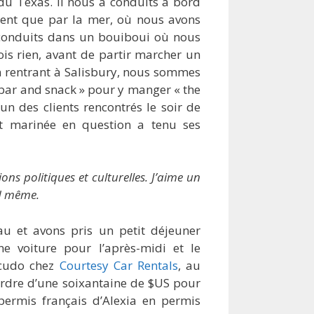
du Texas. Il nous a conduits à bord
ent que par la mer, où nous avons
 conduits dans un bouiboui où nous
ois rien, avant de partir marcher un
 en rentrant à Salisbury, nous sommes
s bar and snack » pour y manger « the
’un des clients rencontrés le soir de
et marinée en question a tenu ses
ons politiques et culturelles. J’aime un
nd même.
u et avons pris un petit déjeuner
e voiture pour l’après-midi et le
scudo chez
Courtesy Car Rentals
, au
’ordre d’une soixantaine de $US pour
permis français d’Alexia en permis