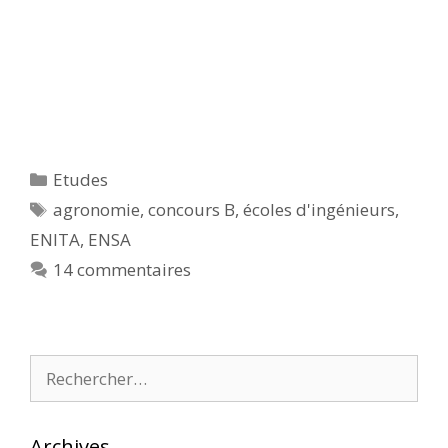
Catégories
Etudes
Étiquettes
agronomie
,
concours B
,
écoles d'ingénieurs
,
ENITA
,
ENSA
14 commentaires
Rechercher :
Archives