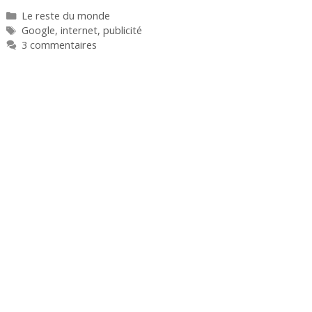
Catégories
Le reste du monde
Étiquettes
Google
,
internet
,
publicité
3 commentaires