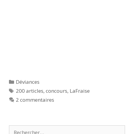
Catégories
Déviances
Étiquettes
200 articles
,
concours
,
LaFraise
2 commentaires
Rechercher :