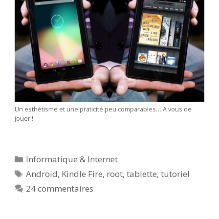
Un esthétisme et une praticité peu comparables… A vous de
jouer !
Catégories
Informatique & Internet
Étiquettes
Android
,
Kindle Fire
,
root
,
tablette
,
tutoriel
24 commentaires